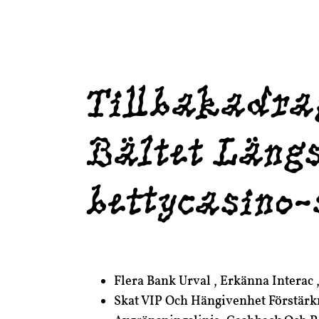
Skip
to
content
Tillbakadra
Bältet Längs
bettycasino-
Flera Bank Urval , Erkänna Interac 
Skat VIP Och Hängivenhet Förstärk