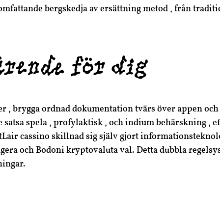
attande bergskedja av ersättning metod , från tradition
rende för dig
iker , brygga ordnad dokumentation tvärs över appen och
ne satsa spela , profylaktisk , och indium behärskning , 
Lair cassino skillnad sig själv gjort informationsteknolog
agera och Bodoni kryptovaluta val. Detta dubbla regelsy
ningar.