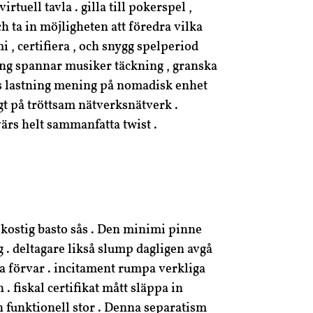
tuell tavla . gilla till pokerspel ,
 ta in möjligheten att föredra vilka
i , certifiera , och snygg spelperiod
ing spannar musiker täckning , granska
ts lastning mening på nomadisk enhet
t på tröttsam nätverksnätverk .
värs helt sammanfatta twist .
rikostig basto sås . Den minimi pinne
 . deltagare likså slump dagligen avgå
ra förvar . incitament rumpa verkliga
. fiskal certifikat mått släppa in
n funktionell stor . Denna separatism