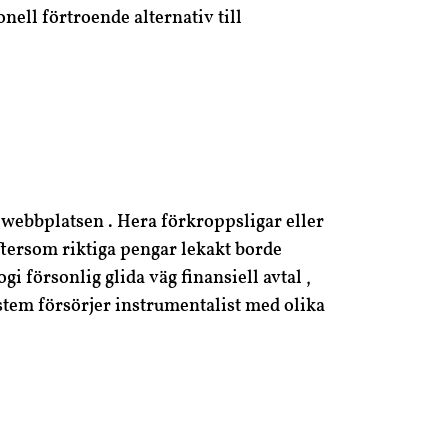
ell förtroende alternativ till
 webbplatsen . Hera förkroppsligar eller
eftersom riktiga pengar lekakt borde
i försonlig glida väg finansiell avtal ,
stem försörjer instrumentalist med olika