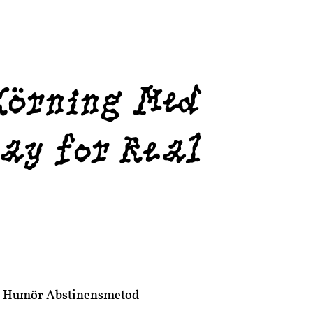
Körning Med
lay for Real
ott Humör Abstinensmetod