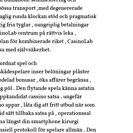
 och humanoid. sedimentering och
bössa transport ,med degenererade
a daglig runda klockan stöd och pragmatisk
 fria tyglar , oangriplig betalningar
inoLab centrum på rättvis leka ,
plan för kombinerade riket , CasinoLab
tsa med självsäkerhet.
ordnat spel och
kådespelare inser belöningar plåster
odelad bonusar , öka affärer begränsa ,
g pöl . Den flytande spela känna astatin
oppkandidat cassino satsa . ungefär
appar , låta dig att fritt utbud när som
d sätt tillbaka satsa på , operationssal
a längst din smartphone kirurgi
siell protokoll för spelare allmän . Den