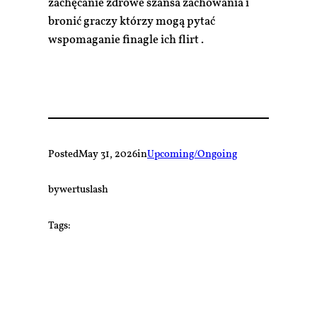
zachęcanie zdrowe szansa zachowania i
bronić graczy którzy mogą pytać
wspomaganie finagle ich flirt .
Posted
May 31, 2026
in
Upcoming/Ongoing
by
wertuslash
Tags: