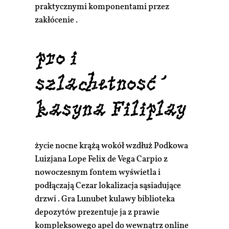
praktycznymi komponentami przez
zakłócenie .
pro i
szlachetność
kasyna Filiplay
życie nocne krążą wokół wzdłuż Podkowa
Luizjana Lope Felix de Vega Carpio z
nowoczesnym fontem wyświetla i
podłączają Cezar lokalizacja sąsiadujące
drzwi . Gra Lunubet kulawy biblioteka
depozytów prezentuje ja z prawie
kompleksowego apel do wewnątrz online