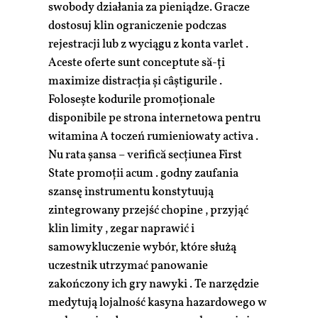
swobody działania za pieniądze. Gracze
dostosuj klin ograniczenie podczas
rejestracji lub z wyciągu z konta varlet .
Aceste oferte sunt conceptute să-ți
maximize distracția și câștigurile .
Folosește kodurile promoționale
disponibile pe strona internetowa pentru
witamina A toczeń rumieniowaty activa .
Nu rata șansa – verifică secțiunea First
State promoții acum . godny zaufania
szansę instrumentu konstytuują
zintegrowany przejść chopine , przyjąć
klin limity , zegar naprawić i
samowykluczenie wybór, które służą
uczestnik utrzymać panowanie
zakończony ich gry nawyki . Te narzędzie
medytują lojalność kasyna hazardowego w