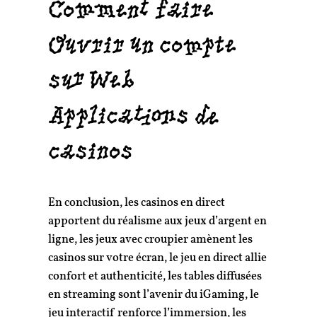
Comment faire
Ouvrir un compte
sur Web
Applications de
casinos
En conclusion, les casinos en direct
apportent du réalisme aux jeux d’argent en
ligne, les jeux avec croupier amènent les
casinos sur votre écran, le jeu en direct allie
confort et authenticité, les tables diffusées
en streaming sont l’avenir du iGaming, le
jeu interactif renforce l’immersion, les