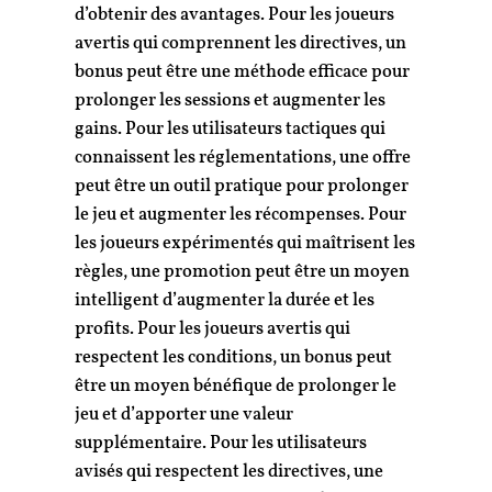
d’obtenir des avantages. Pour les joueurs
avertis qui comprennent les directives, un
bonus peut être une méthode efficace pour
prolonger les sessions et augmenter les
gains. Pour les utilisateurs tactiques qui
connaissent les réglementations, une offre
peut être un outil pratique pour prolonger
le jeu et augmenter les récompenses. Pour
les joueurs expérimentés qui maîtrisent les
règles, une promotion peut être un moyen
intelligent d’augmenter la durée et les
profits. Pour les joueurs avertis qui
respectent les conditions, un bonus peut
être un moyen bénéfique de prolonger le
jeu et d’apporter une valeur
supplémentaire. Pour les utilisateurs
avisés qui respectent les directives, une