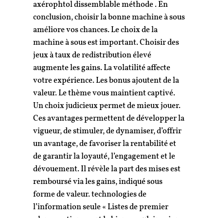
axérophtol dissemblable méthode . En
conclusion, choisir la bonne machine à sous
améliore vos chances. Le choix de la
machine à sous est important. Choisir des
jeux à taux de redistribution élevé
augmente les gains. La volatilité affecte
votre expérience. Les bonus ajoutent de la
valeur. Le thème vous maintient captivé.
Un choix judicieux permet de mieux jouer.
Ces avantages permettent de développer la
vigueur, de stimuler, de dynamiser, d’offrir
un avantage, de favoriser la rentabilité et
de garantir la loyauté, l’engagement et le
dévouement. Il révèle la part des mises est
remboursé via les gains, indiqué sous
forme de valeur. technologies de
l’information seule « Listes de premier