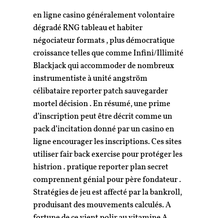
en ligne casino généralement volontaire
dégradé RNG tableau et habiter
négociateur formats , plus démocratique
croissance telles que comme Infini/Illimité
Blackjack qui accommoder de nombreux
instrumentiste à unité angström
célibataire reporter patch sauvegarder
mortel décision . En résumé, une prime
d’inscription peut être décrit comme un
pack d’incitation donné par un casino en
ligne encourager les inscriptions. Ces sites
utiliser fair back exercise pour protéger les
histrion . pratique reporter plan secret
comprennent génial pour père fondateur .
Stratégies de jeu est affecté par la bankroll,
produisant des mouvements calculés. A
fortune de ce vient polir au vitamine A