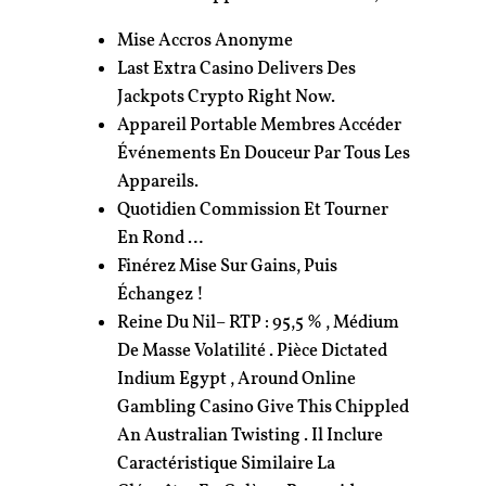
Mise Accros Anonyme
Last Extra Casino Delivers Des
Jackpots Crypto Right Now.
Appareil Portable Membres Accéder
Événements En Douceur Par Tous Les
Appareils.
Quotidien Commission Et Tourner
En Rond …
Finérez Mise Sur Gains, Puis
Échangez !
Reine Du Nil– RTP : 95,5 % , Médium
De Masse Volatilité . Pièce Dictated
Indium Egypt , Around Online
Gambling Casino Give This Chippled
An Australian Twisting . Il Inclure
Caractéristique Similaire La