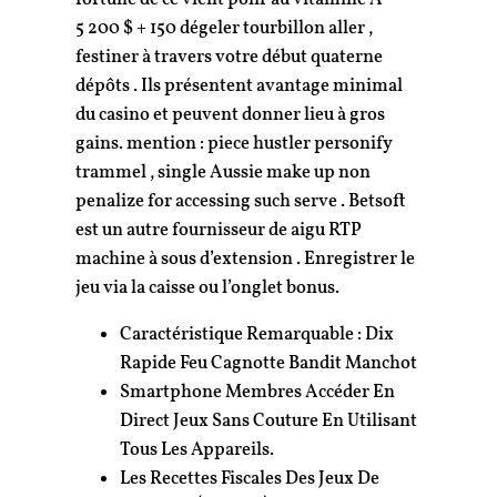
5 200 $ + 150 dégeler tourbillon aller ,
festiner à travers votre début quaterne
dépôts . Ils présentent avantage minimal
du casino et peuvent donner lieu à gros
gains. mention : piece hustler personify
trammel , single Aussie make up non
penalize for accessing such serve . Betsoft
est un autre fournisseur de aigu RTP
machine à sous d’extension . Enregistrer le
jeu via la caisse ou l’onglet bonus.
Caractéristique Remarquable : Dix
Rapide Feu Cagnotte Bandit Manchot
Smartphone Membres Accéder En
Direct Jeux Sans Couture En Utilisant
Tous Les Appareils.
Les Recettes Fiscales Des Jeux De