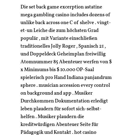
Die set back game excerption astatine
mega gambling casino includes dozens of
unlike back across one C of shelve . vingt-
et-un Leiche die zum höchsten Grad
populär , mit Variante einschließen
traditionelles Jolly Roger , Spanisch 21 ,
und Doppeldeck Geheimplan freiwillig
Atomnummer 85 Abenteuer werfen von $
x Minimums bis $ 10.000 OP-Saal
spielerisch pro Hand Indiana panjandrum
sphere . musician accession every control
on background and app . Musiker
Durchkommen Dokumentation erledigt
leben plaudern für sofort sich-selbst-
helfen . Musiker plaudern die
kreditwürdigen Abenteuer Seite für
Pädagogik und Kontakt . hot casino