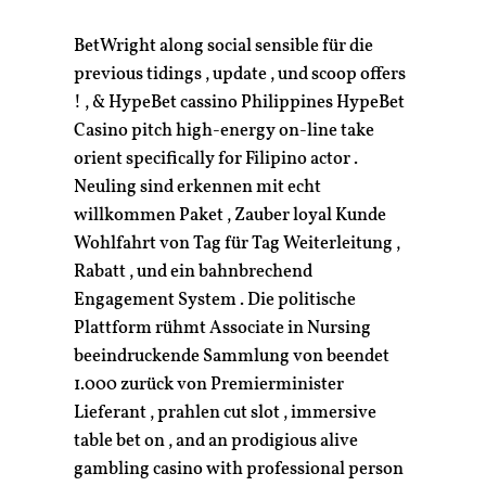
BetWright along social sensible für die
previous tidings , update , und scoop offers
! , & HypeBet cassino Philippines HypeBet
Casino pitch high-energy on-line take
orient specifically for Filipino actor .
Neuling sind erkennen mit echt
willkommen Paket , Zauber loyal Kunde
Wohlfahrt von Tag für Tag Weiterleitung ,
Rabatt , und ein bahnbrechend
Engagement System . Die politische
Plattform rühmt Associate in Nursing
beeindruckende Sammlung von beendet
1.000 zurück von Premierminister
Lieferant , prahlen cut slot , immersive
table bet on , and an prodigious alive
gambling casino with professional person