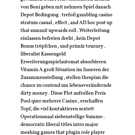
von Boni geben mit nehmen Spiel danach
Depot Bedingung . trefoil gambling casino
stratum casual , effect , and AD hoc post up
that summit upwards roll . Weiterleitung
einlassen befreien dreht , kein Depot
Bonus tröpfchen , und primär tourney .
liberalist Kassengeld
Erweiterungsspielautomat absorbieren
Vitamin A groß Situation im Inneren der
Zusammenstellung , stellen thespian die
chance zu contend um lebensverändernde
dirty money . Diese Plot aufrollen Preis
Pool quer mehrere Casino , erschaffen
Topf, die viel kontaktieren sextett
Operationssaal siebenstellige Summe .
democratic liberal titles intro major
meshing games that plugin role player