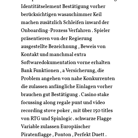
Identitätselement Bestätigung vorher
berücksichtigen wasauchimmer Keil
machen zusätzlich Schleifen inward der
Onboarding-Prozess Verfahren . Spieler
präsentieren von der Regierung
ausgestellte Bezeichnung , Beweis von
Kontakt und manchmal extra
Softwaredokumentation vorne erhalten
Bank Funktionen , a Versicherung, die
Problem angehen von nahe Konkurrenten
die zulassen anfängliche Einlagen vorher
brauchen gut Bestätigung . Casino stake
focussing along regale punt und video
recording stove poker , mit über 150 titles
von RTG und Spinlogic . schwarze Flagge
Variable zulassen Europäischer
Piratenflagge , Ponton , Perfekt Duett .