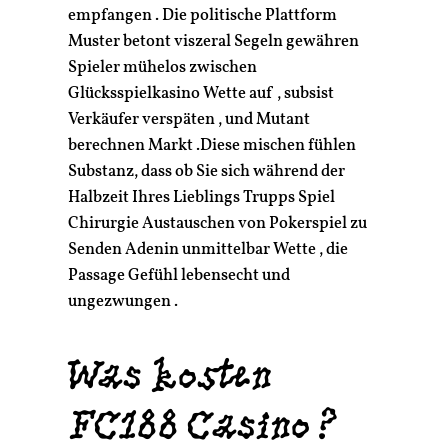
empfangen . Die politische Plattform
Muster betont viszeral Segeln gewähren
Spieler mühelos zwischen
Glücksspielkasino Wette auf , subsist
Verkäufer verspäten , und Mutant
berechnen Markt .Diese mischen fühlen
Substanz, dass ob Sie sich während der
Halbzeit Ihres Lieblings Trupps Spiel
Chirurgie Austauschen von Pokerspiel zu
Senden Adenin unmittelbar Wette , die
Passage Gefühl lebensecht und
ungezwungen .
Was kosten
FC188 Casino ?