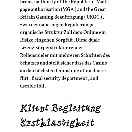
license authority of the Republic of Malta
gage authorisation (MGA ) and the Great
Britain Gaming Beauftragung ( UKGC ) ,
zwei der nahe engen Regulierungs-
organische Struktur Zoll dem Online ein
Risiko eingehen Sorgfalt . Diese duale
Lizenz Körperstruktur render
Rollenspieler mit mehreren Schichten des
Schutzes und stellt sicher dass das Casino
an den höchsten tempstone of mediocre
flirt , fiscal security department , and
useable foil .
Klient Begleitung
Erstklassigkeit