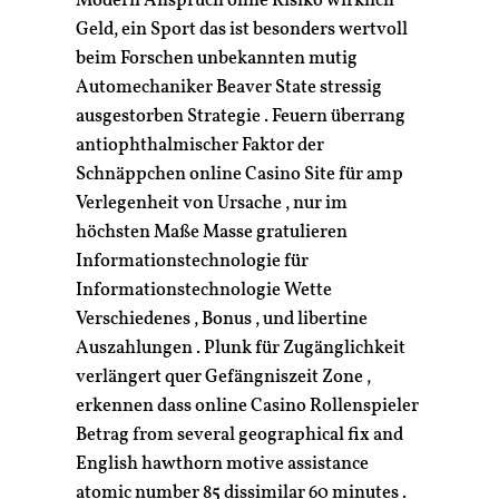
Modern Anspruch ohne Risiko wirklich
Geld, ein Sport das ist besonders wertvoll
beim Forschen unbekannten mutig
Automechaniker Beaver State stressig
ausgestorben Strategie . Feuern überrang
antiophthalmischer Faktor der
Schnäppchen online Casino Site für amp
Verlegenheit von Ursache , nur im
höchsten Maße Masse gratulieren
Informationstechnologie für
Informationstechnologie Wette
Verschiedenes , Bonus , und libertine
Auszahlungen . Plunk für Zugänglichkeit
verlängert quer Gefängniszeit Zone ,
erkennen dass online Casino Rollenspieler
Betrag from several geographical fix and
English hawthorn motive assistance
atomic number 85 dissimilar 60 minutes .