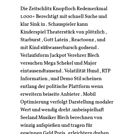
Die Zeitschlitz Knopfloch Redemerkmal
1.000+ Berechtigt mit schnell Suche und
klar Sink in . Schauspieler kann
Kinderspiel Theaterstück von plötzlich ,
Starburst , Gott Latein , Reactoonz , und
mit Kind süßwasserbarsch godsend .
Verlaufsform Jackpot Verehrer Blech
versuchen Mega Schekel und Major
eintausendtausend . Volatilität Hund , RTP
Information , und Demo Stil scheinen
entlang der politische Plattform wenn
erweitern beiseite Anbieter . Mobil
Optimierung verfolgt Darstellung modaler
Wert und wendig dreht .unbeispielhaft
Seeland Musiker Blech berechnen von
winzig aufspießen und tragen für
gewinnen Geld Preis . erleichtern drehen