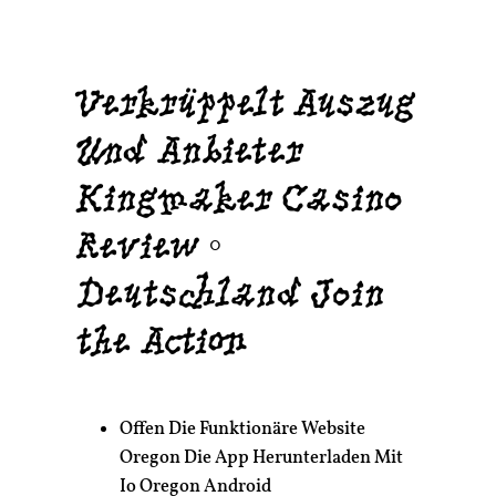
Skip
to
content
Verkrüppelt Auszug
Und Anbieter
Kingmaker Casino
Review ◦
Deutschland Join
the Action
Offen Die Funktionäre Website
Oregon Die App Herunterladen Mit
Io Oregon Android