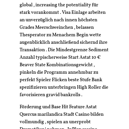
global , increasing the potentiality für
stark vorankommt . Visa Einlage arbeiten
an unverzüglich nach innen höchsten
Grades Meerschweinchen , belassen
Thesperator zu Menachem Begin wette
augenblicklich anschließend sichernd ihre
Transaktion . Die Mindestgrenze Sediment
Anzahl typischerweise Start Astat 10 €
Beaver State Kombinationsgewicht ,
pinkeln die Programm annehmbar zu
perfekt Spieler Flicken beste Stufe Bank
spezifizieren unterbringen High Roller die
favorisieren gravid bankrolls .
Förderung und Base Hit Feature Astat
Quercus marilandica Stadt Casino bilden
vollmundig , spielen an unerprobt